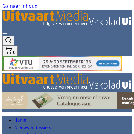
Ga naar inhoud
0
Home
Nieuws & Dossiers