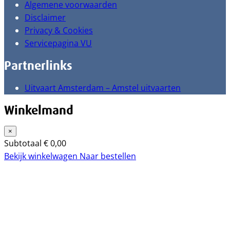
Algemene voorwaarden
Disclaimer
Privacy & Cookies
Servicepagina VU
Partnerlinks
Uitvaart Amsterdam – Amstel uitvaarten
Winkelmand
×
Subtotaal
€
0,00
Bekijk winkelwagen
Naar bestellen