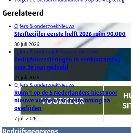
Gerelateerd
Cijfers & onderzoek
Nieuws
Sterftecijfer eerste helft 2026 ruim 90.000
30 juli 2026
Cijfers & onderzoek
Duurzaam
Nieuws
Bedrijfsinvesteringen in verduurzaming
voor 3e jaar gedaald
23 juli 2026
Cijfers & onderzoek
Nieuws
Ruim 1 op de 5 Nederlanders kiest voor
nieuwe vormen van bestemming na
overlijden
7 juli 2026
Bedrijfsgegevens