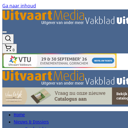
Ga naar inhoud
0
Home
Nieuws & Dossiers