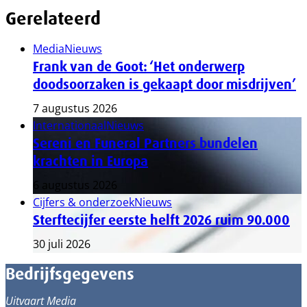
Gerelateerd
Media
Nieuws
Frank van de Goot: ‘Het onderwerp
doodsoorzaken is gekaapt door misdrijven’
7 augustus 2026
Internationaal
Nieuws
Sereni en Funeral Partners bundelen
krachten in Europa
6 augustus 2026
Cijfers & onderzoek
Nieuws
Sterftecijfer eerste helft 2026 ruim 90.000
30 juli 2026
Bedrijfsgegevens
Uitvaart Media