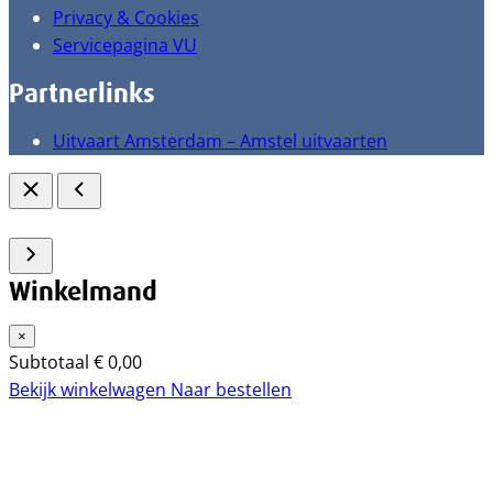
Privacy & Cookies
Servicepagina VU
Partnerlinks
Uitvaart Amsterdam – Amstel uitvaarten
Winkelmand
×
Subtotaal
€
0,00
Bekijk winkelwagen
Naar bestellen