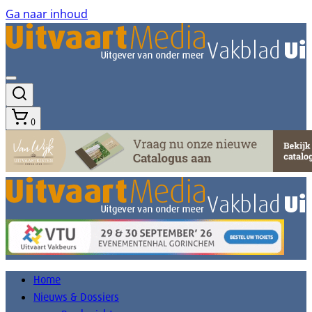
Ga naar inhoud
0
Home
Nieuws & Dossiers