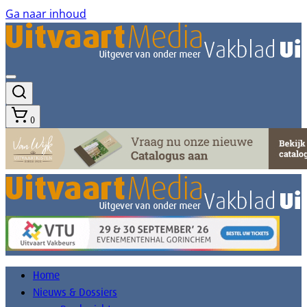
Ga naar inhoud
0
Home
Nieuws & Dossiers