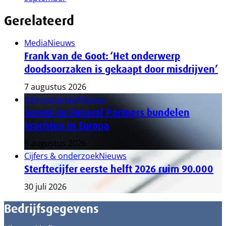
Gerelateerd
Media
Nieuws
Frank van de Goot: ‘Het onderwerp
doodsoorzaken is gekaapt door misdrijven’
7 augustus 2026
Internationaal
Nieuws
Sereni en Funeral Partners bundelen
krachten in Europa
6 augustus 2026
Cijfers & onderzoek
Nieuws
Sterftecijfer eerste helft 2026 ruim 90.000
30 juli 2026
Bedrijfsgegevens