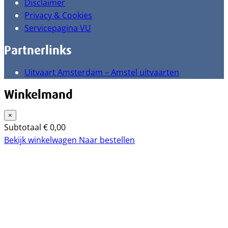
Disclaimer
Privacy & Cookies
Servicepagina VU
Partnerlinks
Uitvaart Amsterdam – Amstel uitvaarten
Winkelmand
×
Subtotaal
€
0,00
Bekijk winkelwagen
Naar bestellen