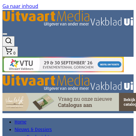
Ga naar inhoud
0
Home
Nieuws & Dossiers