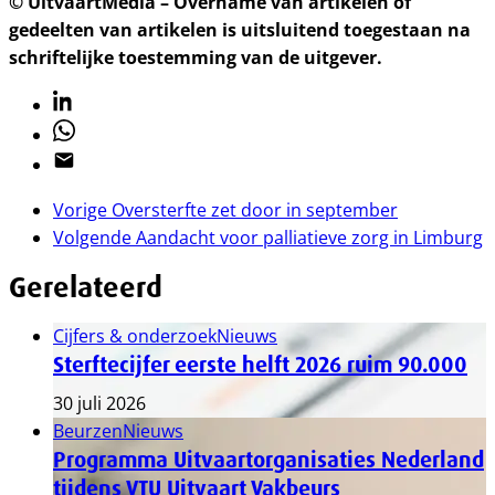
© UitvaartMedia – Overname van artikelen of
gedeelten van artikelen is uitsluitend toegestaan na
schriftelijke toestemming van de uitgever.
Linkedin
Whatsapp
Email
Vorige
Oversterfte zet door in september
Volgende
Aandacht voor palliatieve zorg in Limburg
Gerelateerd
Cijfers & onderzoek
Nieuws
Sterftecijfer eerste helft 2026 ruim 90.000
30 juli 2026
Beurzen
Nieuws
Programma Uitvaartorganisaties Nederland
tijdens VTU Uitvaart Vakbeurs