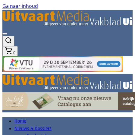
Ga naar inhoud
0
Home
Nieuws & Dossiers