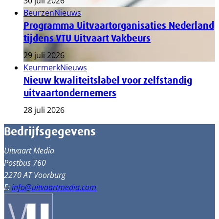
30 juli 2026
Beurzen
Nieuws
Programma Uitvaartorganisaties Nederland
tijdens VTU Uitvaart Vakbeurs
29 juli 2026
Keurmerk
Nieuws
Nieuw kwaliteitslabel voor zelfstandig
uitvaartondernemers
28 juli 2026
Bedrijfsgegevens
Uitvaart Media
Postbus 760
2270 AT Voorburg
E:
info@uitvaartmedia.com