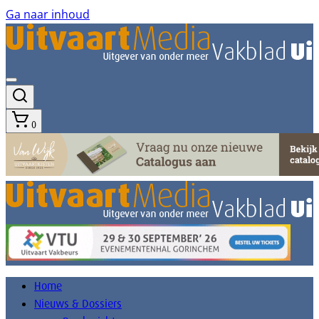
Ga naar inhoud
0
Home
Nieuws & Dossiers