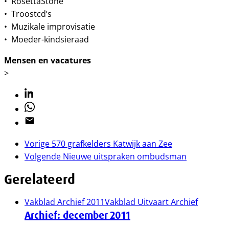
• RosettaStone
• Troostcd’s
• Muzikale improvisatie
• Moeder-kindsieraad
Mensen en vacatures
>
Linkedin
Whatsapp
Email
Vorige
570 grafkelders Katwijk aan Zee
Volgende
Nieuwe uitspraken ombudsman
Gerelateerd
Vakblad Archief 2011
Vakblad Uitvaart Archief
Archief: december 2011