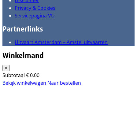
Disclaimer
Privacy & Cookies
Servicepagina VU
Partnerlinks
Uitvaart Amsterdam – Amstel uitvaarten
Winkelmand
×
Subtotaal
€
0,00
Bekijk winkelwagen
Naar bestellen