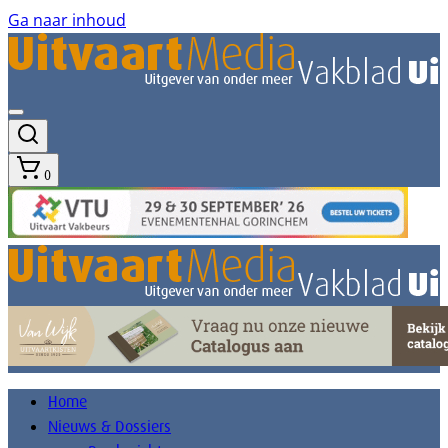
Ga naar inhoud
0
Home
Nieuws & Dossiers