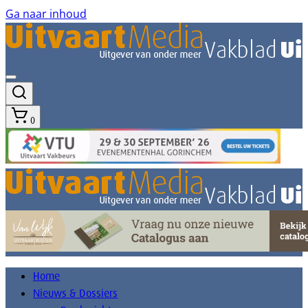
Ga naar inhoud
0
Home
Nieuws & Dossiers