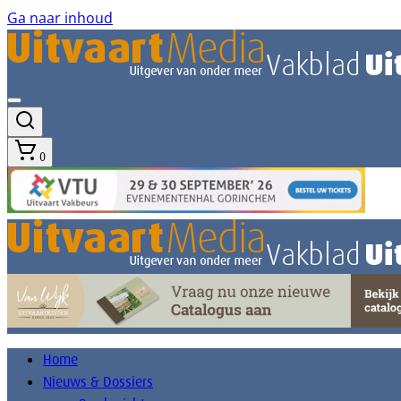
Ga naar inhoud
0
Home
Nieuws & Dossiers