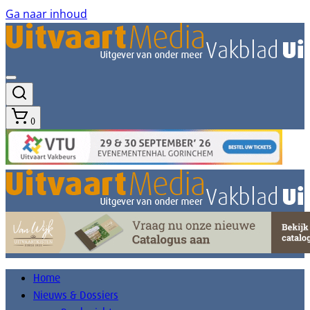
Ga naar inhoud
0
Home
Nieuws & Dossiers