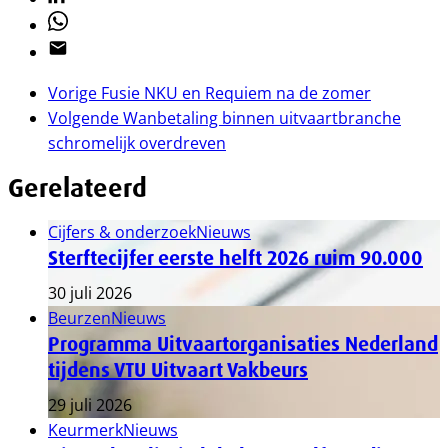
Whatsapp
Email
Vorige
Fusie NKU en Requiem na de zomer
Volgende
Wanbetaling binnen uitvaartbranche
schromelijk overdreven
Gerelateerd
Cijfers & onderzoek
Nieuws
Sterftecijfer eerste helft 2026 ruim 90.000
30 juli 2026
Beurzen
Nieuws
Programma Uitvaartorganisaties Nederland
tijdens VTU Uitvaart Vakbeurs
29 juli 2026
Keurmerk
Nieuws