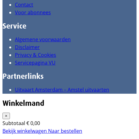
Contact
Voor abonnees
Service
Algemene voorwaarden
Disclaimer
Privacy & Cookies
Servicepagina VU
Partnerlinks
Uitvaart Amsterdam – Amstel uitvaarten
Winkelmand
×
Subtotaal
€
0,00
Bekijk winkelwagen
Naar bestellen