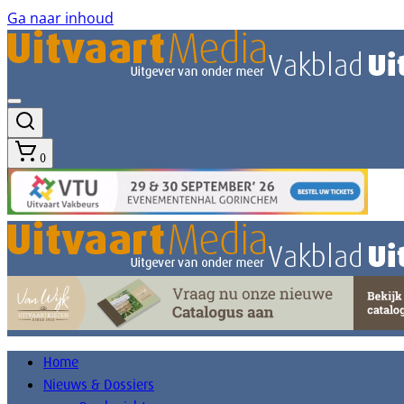
Ga naar inhoud
0
Home
Nieuws & Dossiers