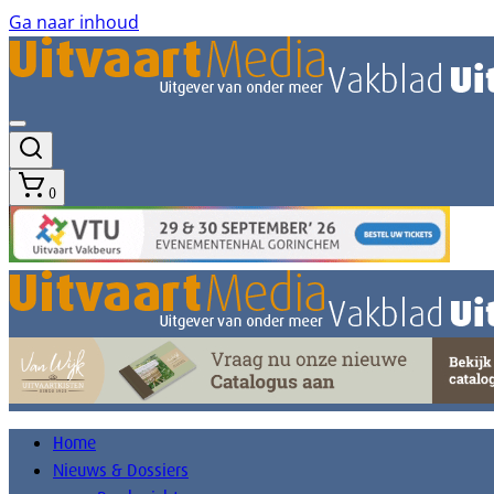
Ga naar inhoud
0
Home
Nieuws & Dossiers