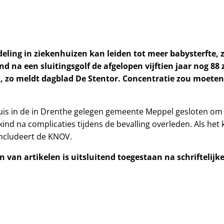
eling in ziekenhuizen kan leiden tot meer babysterfte, 
nd na een sluitingsgolf de afgelopen vijftien jaar nog 8
, zo meldt dagblad De Stentor. Concentratie zou moeten 
huis in de in Drenthe gelegen gemeente Meppel gesloten om
kind na complicaties tijdens de bevalling overleden. Als he
oncludeert de KNOV.
 van artikelen is uitsluitend toegestaan na schriftelij