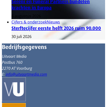
Sereni en Funeral Partners bundelen
krachten in Europa
6 augustus 2026
Cijfers & onderzoek
Nieuws
Sterftecijfer eerste helft 2026 ruim 90.000
30 juli 2026
Bedrijfsgegevens
Uitvaart Media
Postbus 760
2270 AT Voorburg
E:
info@uitvaartmedia.com