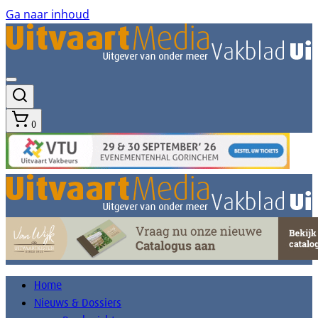
Ga naar inhoud
0
Home
Nieuws & Dossiers