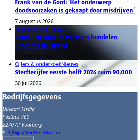
Frank van de Goot: ‘Het onderwerp
doodsoorzaken is gekaapt door misdrijven’
7 augustus 2026
Internationaal
Nieuws
Sereni en Funeral Partners bundelen
krachten in Europa
6 augustus 2026
Cijfers & onderzoek
Nieuws
Sterftecijfer eerste helft 2026 ruim 90.000
30 juli 2026
Bedrijfsgegevens
Uitvaart Media
Postbus 760
2270 AT Voorburg
E:
info@uitvaartmedia.com