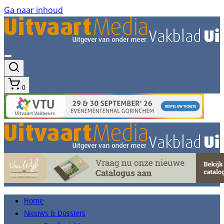
Ga naar inhoud
0
Home
Nieuws & Dossiers