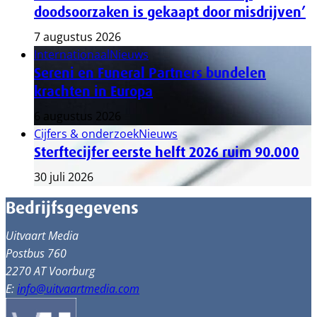
doodsoorzaken is gekaapt door misdrijven’
7 augustus 2026
Internationaal
Nieuws
Sereni en Funeral Partners bundelen
krachten in Europa
6 augustus 2026
Cijfers & onderzoek
Nieuws
Sterftecijfer eerste helft 2026 ruim 90.000
30 juli 2026
Bedrijfsgegevens
Uitvaart Media
Postbus 760
2270 AT Voorburg
E:
info@uitvaartmedia.com