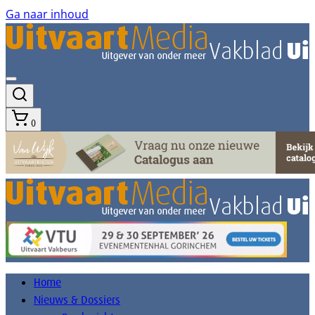
Ga naar inhoud
0
Home
Nieuws & Dossiers