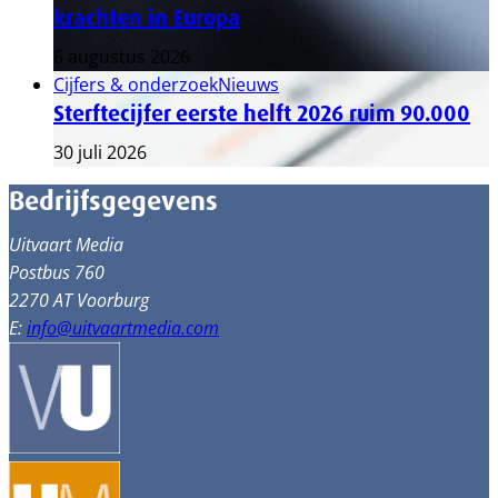
krachten in Europa
6 augustus 2026
Cijfers & onderzoek
Nieuws
Sterftecijfer eerste helft 2026 ruim 90.000
30 juli 2026
Bedrijfsgegevens
Uitvaart Media
Postbus 760
2270 AT Voorburg
E:
info@uitvaartmedia.com