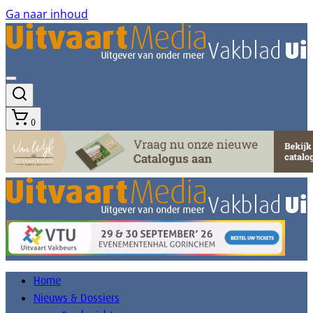
Ga naar inhoud
0
Home
Nieuws & Dossiers