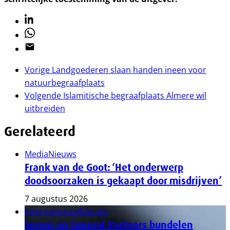
Linkedin
Whatsapp
Email
Vorige
Landgoederen slaan handen ineen voor
natuurbegraafplaats
Volgende
Islamitische begraafplaats Almere wil
uitbreiden
Gerelateerd
Media
Nieuws
Frank van de Goot: ‘Het onderwerp
doodsoorzaken is gekaapt door misdrijven’
7 augustus 2026
Internationaal
Nieuws
Sereni en Funeral Partners bundelen