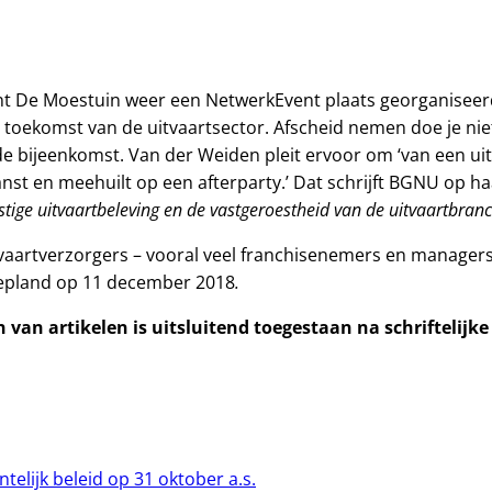
nt De Moestuin weer een NetwerkEvent plaats georganisee
 toekomst van de uitvaartsector. Afscheid nemen doe je niet
 bijeenkomst. Van der Weiden pleit ervoor om ‘van een uit
nst en meehuilt op een afterparty.’ Dat schrijft BGNU op ha
ge uitvaartbeleving en de vastgeroestheid van de uitvaartbranch
uitvaartverzorgers – vooral veel franchisenemers en manager
.
gepland op 11 december 2018
van artikelen is uitsluitend toegestaan na schriftelijk
elijk beleid op 31 oktober a.s.