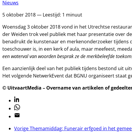
Nieuws
5 oktober 2018 — Leestijd: 1 minuut
Woensdag 3 oktober 2018 vond in het Utrechtse restaura
der Weiden trok veel publiek met haar presentatie over de
benadrukt de kunstenaar en merkenonderzoeker tijdens de
toeschouwer is, in een kerk of aula, maar meefeest, meeda
een waterval van woorden besprak ze de merkbeleefde toekomsti
Een aanzienlijk deel van het publiek tijdens bestond uit 
Het volgende NetwerkEvent dat BGNU organiseert staat 
© UitvaartMedia – Overname van artikelen of gedeelten 
Linkedin
Whatsapp
Email
Vorige
Themamiddag: Funerair erfgoed in het gemeent