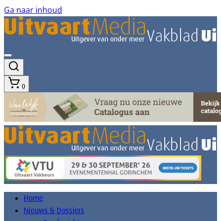
Ga naar inhoud
0
Home
Nieuws & Dossiers