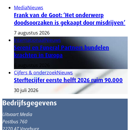
Media
Nieuws
Frank van de Goot: ‘Het onderwerp
doodsoorzaken is gekaapt door misdrijven’
7 augustus 2026
Internationaal
Nieuws
Sereni en Funeral Partners bundelen
krachten in Europa
6 augustus 2026
Cijfers & onderzoek
Nieuws
Sterftecijfer eerste helft 2026 ruim 90.000
30 juli 2026
Bedrijfsgegevens
Uitvaart Media
Postbus 760
2270 AT Voorburg