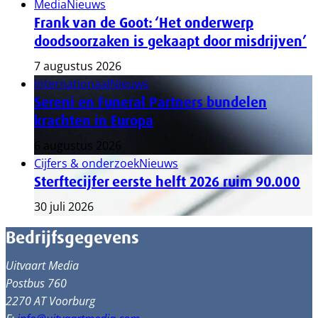
Media
Nieuws
Frank van de Goot: ‘Het onderwerp
doodsoorzaken is gekaapt door misdrijven’
7 augustus 2026
Internationaal
Nieuws
Sereni en Funeral Partners bundelen
krachten in Europa
6 augustus 2026
Cijfers & onderzoek
Nieuws
Sterftecijfer eerste helft 2026 ruim 90.000
30 juli 2026
Bedrijfsgegevens
Uitvaart Media
Postbus 760
2270 AT Voorburg