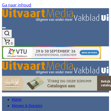
Ga naar inhoud
0
Home
Nieuws & Dossiers