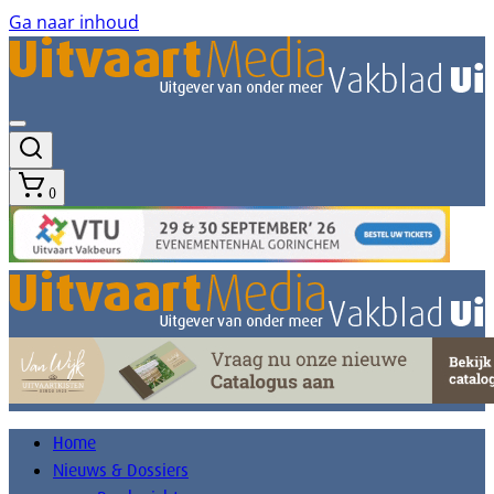
Ga naar inhoud
0
Home
Nieuws & Dossiers