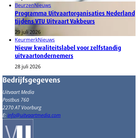
Beurzen
Nieuws
Programma Uitvaartorganisaties Nederland
tijdens VTU Uitvaart Vakbeurs
29 juli 2026
Keurmerk
Nieuws
Nieuw kwaliteitslabel voor zelfstandig
uitvaartondernemers
28 juli 2026
Bedrijfsgegevens
Uitvaart Media
Postbus 760
2270 AT Voorburg
E:
info@uitvaartmedia.com