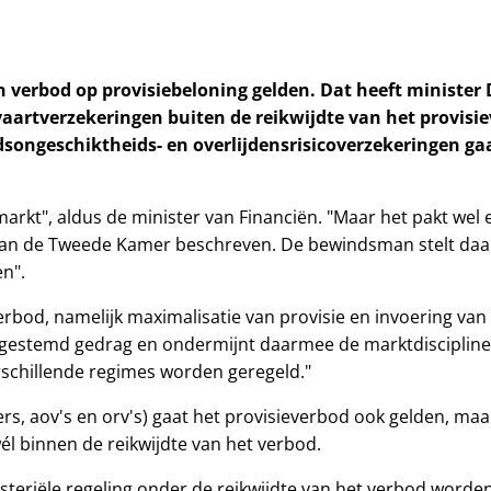
n verbod op provisiebeloning gelden. Dat heeft minister 
vaartverzekeringen buiten de reikwijdte van het provisi
dsongeschiktheids- en overlijdensrisicoverzekeringen ga
 markt", aldus de minister van Financiën. "Maar het pakt we
f aan de Tweede Kamer beschreven. De bewindsman stelt daa
n".
erbod, namelijk maximalisatie van provisie en invoering va
afgestemd gedrag en ondermijnt daarmee de marktdiscipline
rschillende regimes worden geregeld."
 aov's en orv's) gaat het provisieverbod ook gelden, maar n
l binnen de reikwijdte van het verbod.
steriële regeling onder de reikwijdte van het verbod worden