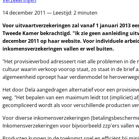
Verzekeringen
14 december 2011 — Leestijd: 2 minuten
Voor uitvaartverzekeringen zal vanaf 1 januari 2013 ee
Tweede Kamer bekrachtigd. "Ik zie geen aanleiding uit
december 2011 op haar website.
Voor individuele arbei
inkomensverzekeringen vallen er wel buiten.
"Het provisieverbod adresseert niet alle problemen in de
cultuur waarin verkoop voorop staat, zo staat in de brie
algemeenheid oproept haar verdienmodel te heroverwege
Het door Dela aangedragen alternatief voor een provisiev
weg. "Het bepalen van een maximum leidt tot (impliciet) 
gecompliceerd wordt als voor verschillende producten ve
Voor diverse inkomensverzekeringen (betalingsbeschermers,
Inkomensverzekeringen voor bijvoorbeeld zzp'ers vallen wé
Producten kunnen in de toekomst snel en efficiënt bij mini