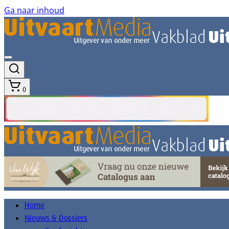
Ga naar inhoud
0
Home
Nieuws & Dossiers