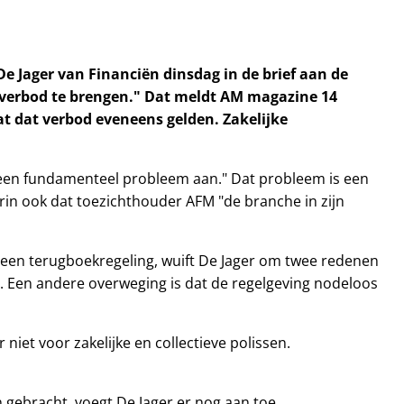
De Jager van Financiën dinsdag in de brief aan de
everbod te brengen."
Dat meldt AM magazine 14
at dat verbod eveneens gelden. Zakelijke
l een fundamenteel probleem aan." Dat probleem is een
rin ook dat toezichthouder AFM "de branche in zijn
n een terugboekregeling, wuift De Jager om twee redenen
. Een andere overweging is dat de regelgeving nodeloos
iet voor zakelijke en collectieve polissen.
 gebracht, voegt De Jager er nog aan toe.