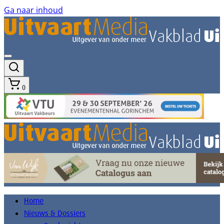
Ga naar inhoud
0
Home
Nieuws & Dossiers