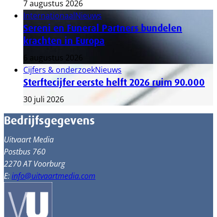
7 augustus 2026
Internationaal
Nieuws
Sereni en Funeral Partners bundelen
krachten in Europa
6 augustus 2026
Cijfers & onderzoek
Nieuws
Sterftecijfer eerste helft 2026 ruim 90.000
30 juli 2026
Bedrijfsgegevens
Uitvaart Media
Postbus 760
2270 AT Voorburg
E:
info@uitvaartmedia.com