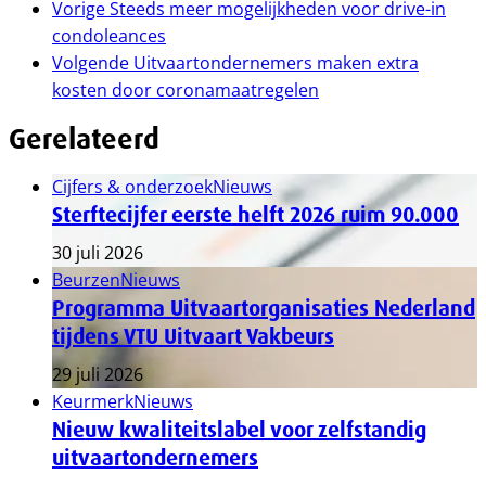
Vorige
Steeds meer mogelijkheden voor drive-in
condoleances
Volgende
Uitvaartondernemers maken extra
kosten door coronamaatregelen
Gerelateerd
Cijfers & onderzoek
Nieuws
Sterftecijfer eerste helft 2026 ruim 90.000
30 juli 2026
Beurzen
Nieuws
Programma Uitvaartorganisaties Nederland
tijdens VTU Uitvaart Vakbeurs
29 juli 2026
Keurmerk
Nieuws
Nieuw kwaliteitslabel voor zelfstandig
uitvaartondernemers