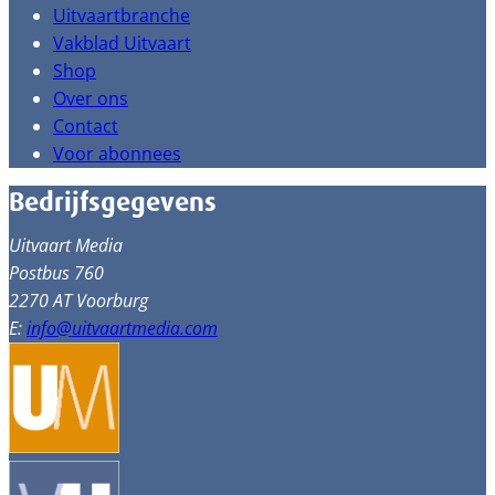
Uitvaartbranche
Vakblad Uitvaart
Shop
Over ons
Contact
Voor abonnees
Bedrijfsgegevens
Uitvaart Media
Postbus 760
2270 AT Voorburg
E:
info@uitvaartmedia.com