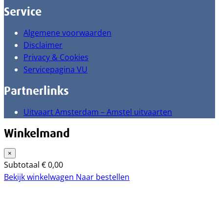
Service
Algemene voorwaarden
Disclaimer
Privacy & Cookies
Servicepagina VU
Partnerlinks
Uitvaart Amsterdam – Amstel uitvaarten
Winkelmand
×
Subtotaal
€
0,00
Bekijk winkelwagen
Naar bestellen