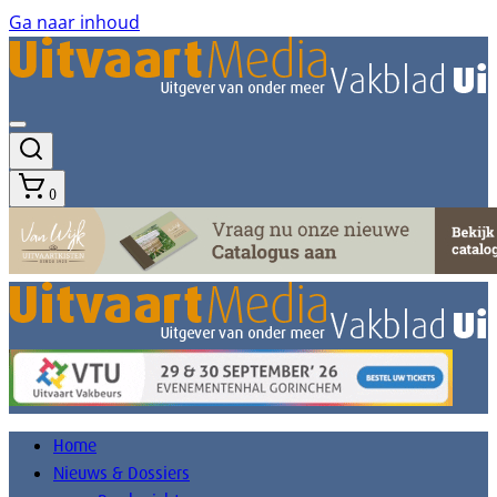
Ga naar inhoud
0
Home
Nieuws & Dossiers