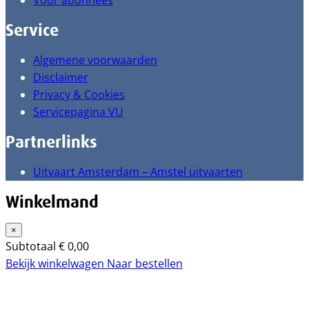
Voor abonnees
Service
Algemene voorwaarden
Disclaimer
Privacy & Cookies
Servicepagina VU
Partnerlinks
Uitvaart Amsterdam – Amstel uitvaarten
Winkelmand
×
Subtotaal
€
0,00
Bekijk winkelwagen
Naar bestellen