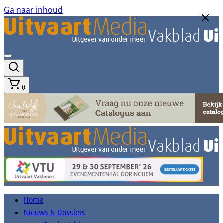
Ga naar inhoud
0
Home
Nieuws & Dossiers