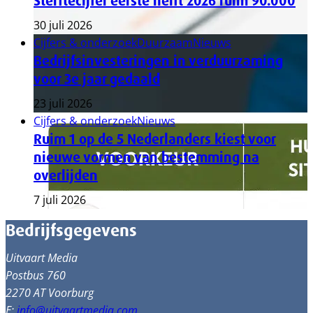
Sterftecijfer eerste helft 2026 ruim 90.000
30 juli 2026
Cijfers & onderzoek
Duurzaam
Nieuws
Bedrijfsinvesteringen in verduurzaming
voor 3e jaar gedaald
23 juli 2026
Cijfers & onderzoek
Nieuws
Ruim 1 op de 5 Nederlanders kiest voor
nieuwe vormen van bestemming na
overlijden
7 juli 2026
Bedrijfsgegevens
Uitvaart Media
Postbus 760
2270 AT Voorburg
E:
info@uitvaartmedia.com