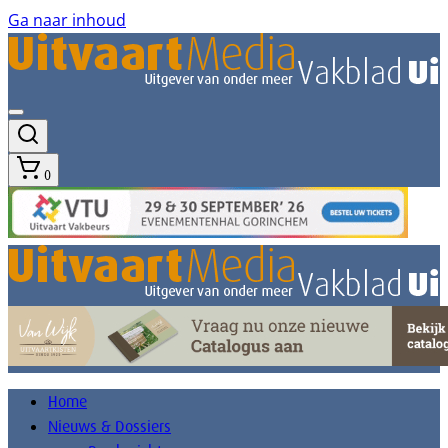
Ga naar inhoud
0
Home
Nieuws & Dossiers