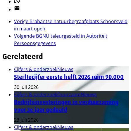
Whatsapp
Email
Vorige
Brabantse natuurbegraafplaats Schoorsveld
in maart open
Volgende
BGNU teleurgesteld in Autoriteit
Persoonsgegevens
Gerelateerd
Cijfers & onderzoek
Nieuws
Sterftecijfer eerste helft 2026 ruim 90.000
30 juli 2026
Cijfers & onderzoek
Duurzaam
Nieuws
Bedrijfsinvesteringen in verduurzaming
voor 3e jaar gedaald
23 juli 2026
Cijfers & onderzoek
Nieuws