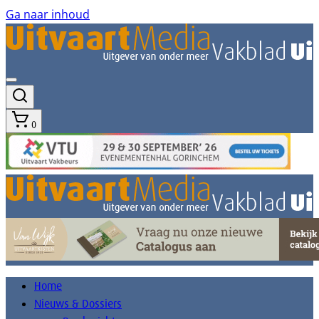
Ga naar inhoud
0
Home
Nieuws & Dossiers