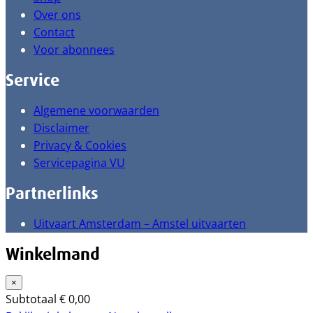
Over ons
Contact
Voor abonnees
Service
Algemene voorwaarden
Disclaimer
Privacy & Cookies
Servicepagina VU
Partnerlinks
Uitvaart Amsterdam – Amstel uitvaarten
Winkelmand
×
Subtotaal
€
0,00