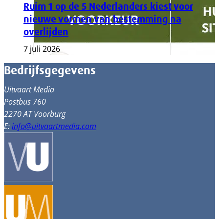
Ruim 1 op de 5 Nederlanders kiest voor
nieuwe vormen van bestemming na
overlijden
7 juli 2026
Bedrijfsgegevens
Uitvaart Media
Postbus 760
2270 AT Voorburg
E:
info@uitvaartmedia.com