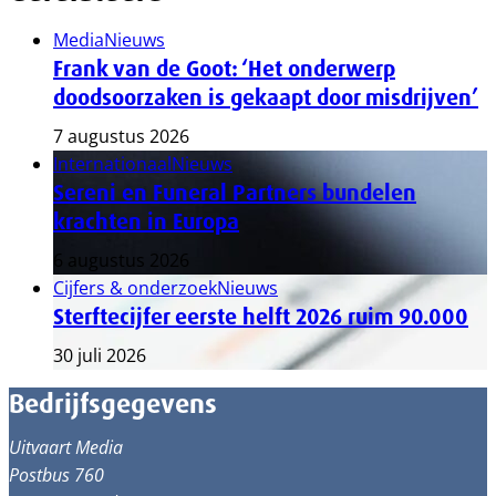
Media
Nieuws
Frank van de Goot: ‘Het onderwerp
doodsoorzaken is gekaapt door misdrijven’
7 augustus 2026
Internationaal
Nieuws
Sereni en Funeral Partners bundelen
krachten in Europa
6 augustus 2026
Cijfers & onderzoek
Nieuws
Sterftecijfer eerste helft 2026 ruim 90.000
30 juli 2026
Bedrijfsgegevens
Uitvaart Media
Postbus 760