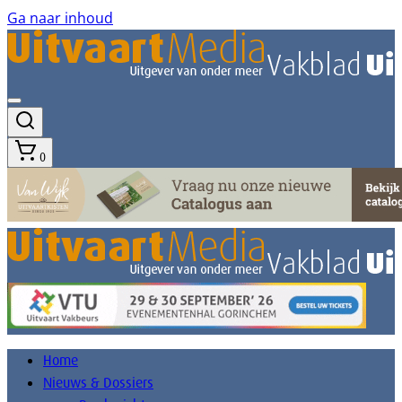
Ga naar inhoud
0
Home
Nieuws & Dossiers