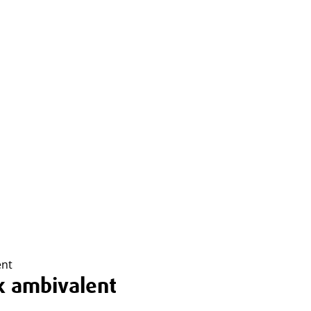
ent
k ambivalent