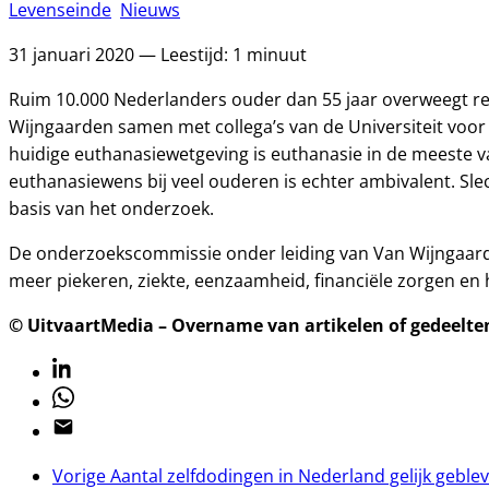
Levenseinde
Nieuws
31 januari 2020 — Leestijd: 1 minuut
Ruim 10.000 Nederlanders ouder dan 55 jaar overweegt reg
Wijngaarden samen met collega’s van de Universiteit voo
huidige euthanasiewetgeving is euthanasie in de meeste va
euthanasiewens bij veel ouderen is echter ambivalent. Sl
basis van het onderzoek.
De onderzoekscommissie onder leiding van Van Wijngaarde
meer piekeren, ziekte, eenzaamheid, financiële zorgen en he
© UitvaartMedia – Overname van artikelen of gedeelten 
Linkedin
Whatsapp
Email
Vorige
Aantal zelfdodingen in Nederland gelijk geble