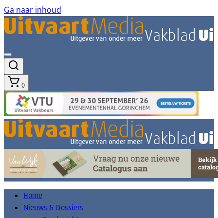
Ga naar inhoud
0
Home
Nieuws & Dossiers