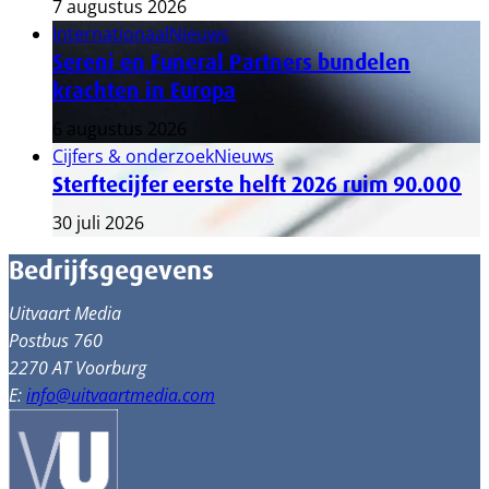
7 augustus 2026
Internationaal
Nieuws
Sereni en Funeral Partners bundelen
krachten in Europa
6 augustus 2026
Cijfers & onderzoek
Nieuws
Sterftecijfer eerste helft 2026 ruim 90.000
30 juli 2026
Bedrijfsgegevens
Uitvaart Media
Postbus 760
2270 AT Voorburg
E:
info@uitvaartmedia.com