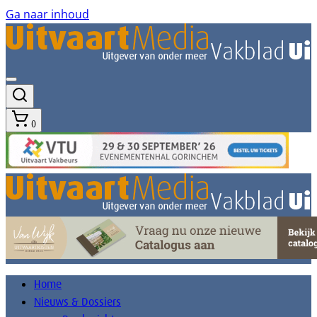
Ga naar inhoud
0
Home
Nieuws & Dossiers