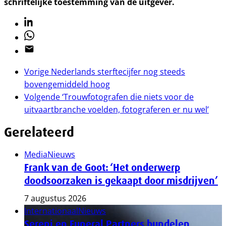
schriftelijke toestemming van de uitgever.
Linkedin
Whatsapp
Email
Vorige
Nederlands sterftecijfer nog steeds
bovengemiddeld hoog
Volgende
‘Trouwfotografen die niets voor de
uitvaartbranche voelden, fotograferen er nu wel’
Gerelateerd
Media
Nieuws
Frank van de Goot: ‘Het onderwerp
doodsoorzaken is gekaapt door misdrijven’
7 augustus 2026
Internationaal
Nieuws
Sereni en Funeral Partners bundelen