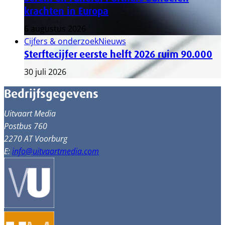
krachten in Europa
6 augustus 2026
Cijfers & onderzoek
Nieuws
Sterftecijfer eerste helft 2026 ruim 90.000
30 juli 2026
Bedrijfsgegevens
Uitvaart Media
Postbus 760
2270 AT Voorburg
E:
info@uitvaartmedia.com