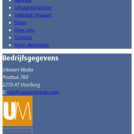
Agenda
Uitvaartbranche
Vakblad Uitvaart
Shop
Over ons
Contact
Voor abonnees
Bedrijfsgegevens
Uitvaart Media
Postbus 760
2270 AT Voorburg
E:
info@uitvaartmedia.com