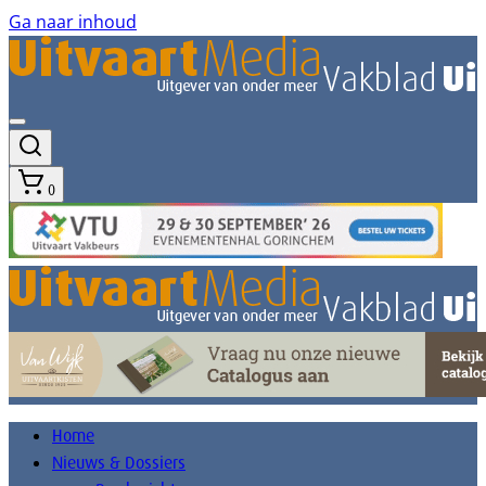
Ga naar inhoud
0
Home
Nieuws & Dossiers