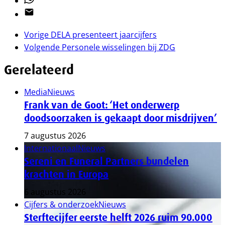
Email
Vorige
DELA presenteert jaarcijfers
Volgende
Personele wisselingen bij ZDG
Gerelateerd
Media
Nieuws
Frank van de Goot: ‘Het onderwerp
doodsoorzaken is gekaapt door misdrijven’
7 augustus 2026
Internationaal
Nieuws
Sereni en Funeral Partners bundelen
krachten in Europa
6 augustus 2026
Cijfers & onderzoek
Nieuws
Sterftecijfer eerste helft 2026 ruim 90.000