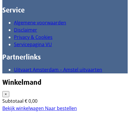
Service
Algemene voorwaarden
Disclaimer
Privacy & Cookies
Servicepagina VU
Partnerlinks
Uitvaart Amsterdam – Amstel uitvaarten
Winkelmand
×
Subtotaal
€
0,00
Bekijk winkelwagen
Naar bestellen