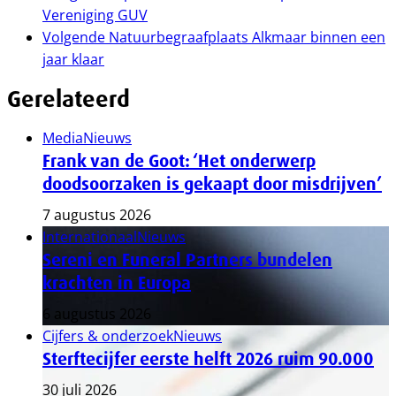
Vereniging GUV
Volgende
Natuurbegraafplaats Alkmaar binnen een
jaar klaar
Gerelateerd
Media
Nieuws
Frank van de Goot: ‘Het onderwerp
doodsoorzaken is gekaapt door misdrijven’
7 augustus 2026
Internationaal
Nieuws
Sereni en Funeral Partners bundelen
krachten in Europa
6 augustus 2026
Cijfers & onderzoek
Nieuws
Sterftecijfer eerste helft 2026 ruim 90.000
30 juli 2026