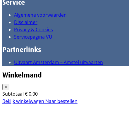
Service
Algemene voorwaarden
Disclaimer
Privacy & Cookies
Servicepagina VU
Partnerlinks
Uitvaart Amsterdam – Amstel uitvaarten
Winkelmand
×
Subtotaal
€
0,00
Bekijk winkelwagen
Naar bestellen