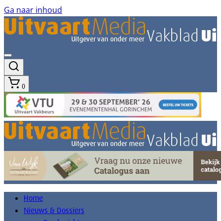
Ga naar inhoud
0
Home
Nieuws & Dossiers