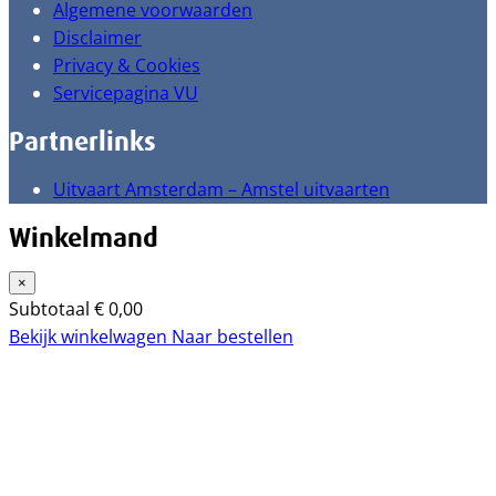
Algemene voorwaarden
Disclaimer
Privacy & Cookies
Servicepagina VU
Partnerlinks
Uitvaart Amsterdam – Amstel uitvaarten
Winkelmand
×
Subtotaal
€
0,00
Bekijk winkelwagen
Naar bestellen