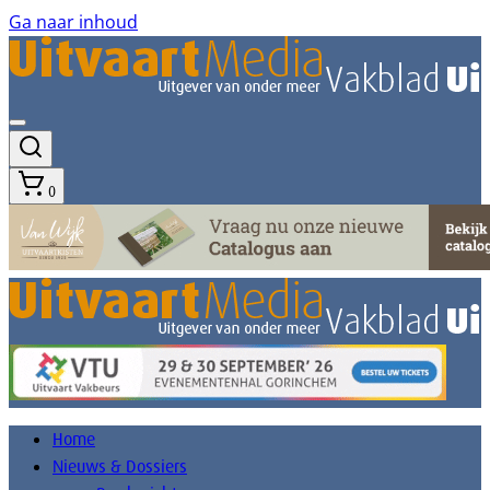
Ga naar inhoud
0
Home
Nieuws & Dossiers