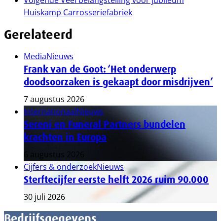
Volgende
Veel belangstelling voor jubileum
Huiskamp Carrosseriefabriek
Gerelateerd
Media
Nieuws
Frank van de Goot: ‘Het onderwerp
doodsoorzaken is gekaapt door misdrijven’
7 augustus 2026
Internationaal
Nieuws
Sereni en Funeral Partners bundelen
krachten in Europa
6 augustus 2026
Cijfers & onderzoek
Nieuws
Sterftecijfer eerste helft 2026 ruim 90.000
30 juli 2026
Bedrijfsgegevens