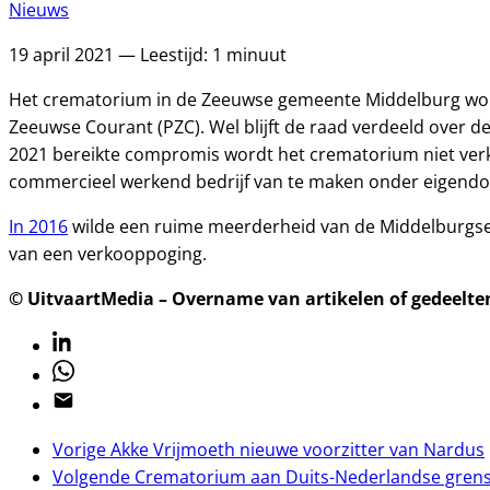
Nieuws
19 april 2021 — Leestijd: 1 minuut
Het crematorium in de Zeeuwse gemeente Middelburg wordt
Zeeuwse Courant (PZC). Wel blijft de raad verdeeld over d
2021 bereikte compromis wordt het crematorium niet verk
commercieel werkend bedrijf van te maken onder eigendo
In 2016
wilde een ruime meerderheid van de Middelburgs
van een verkooppoging.
© UitvaartMedia – Overname van artikelen of gedeelten 
Linkedin
Whatsapp
Email
Vorige
Akke Vrijmoeth nieuwe voorzitter van Nardus
Volgende
Crematorium aan Duits-Nederlandse grens 