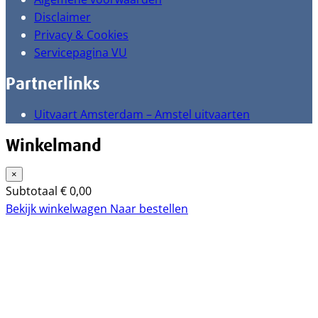
Disclaimer
Privacy & Cookies
Servicepagina VU
Partnerlinks
Uitvaart Amsterdam – Amstel uitvaarten
Winkelmand
×
Subtotaal
€
0,00
Bekijk winkelwagen
Naar bestellen