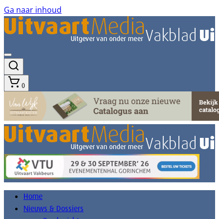
Ga naar inhoud
0
Home
Nieuws & Dossiers