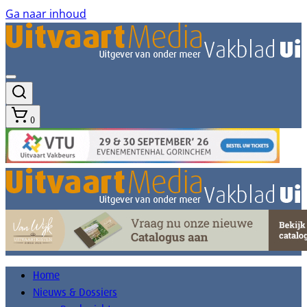
Ga naar inhoud
0
Home
Nieuws & Dossiers