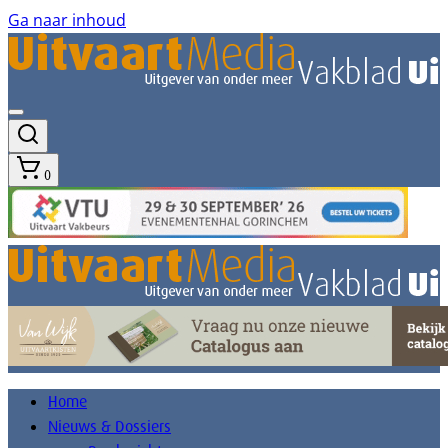
Ga naar inhoud
0
Home
Nieuws & Dossiers