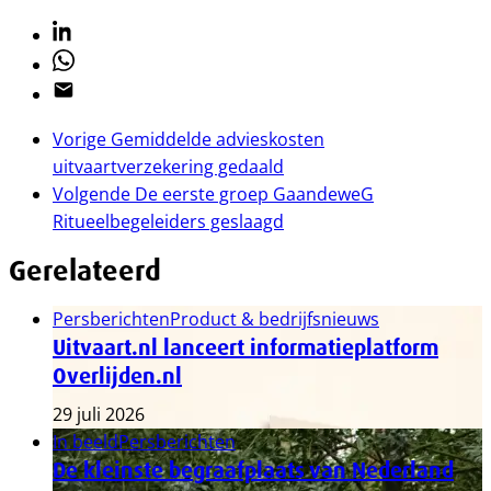
Linkedin
Whatsapp
Email
Vorige
Gemiddelde advieskosten
uitvaartverzekering gedaald
Volgende
De eerste groep GaandeweG
Ritueelbegeleiders geslaagd
Gerelateerd
Persberichten
Product & bedrijfsnieuws
Uitvaart.nl lanceert informatieplatform
Overlijden.nl
29 juli 2026
In beeld
Persberichten
De kleinste begraafplaats van Nederland