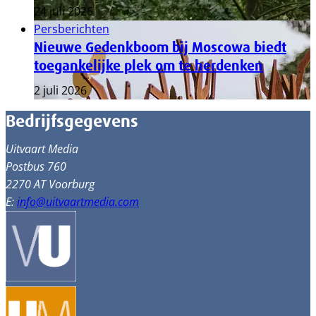
24 juli 2026
Persberichten
Nieuwe Gedenkboom bij Moscowa biedt
toegankelijke plek om te herdenken
2 juli 2026
Bedrijfsgegevens
Uitvaart Media
Postbus 760
2270 AT Voorburg
E:
info@uitvaartmedia.com