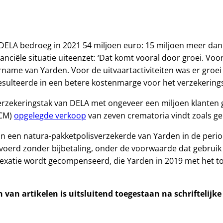
 DELA bedroeg in 2021 54 miljoen euro: 15 miljoen meer dan 
nanciële situatie uiteenzet: ‘Dat komt vooral door groei. Voo
ername van Yarden. Voor de uitvaartactiviteiten was er groei
ulteerde in een betere kostenmarge voor het verzekeringsbed
zekeringstak van DELA met ongeveer een miljoen klanten ge
ACM)
opgelegde verkoop
van zeven crematoria vindt zoals ge
n van een natura-pakketpolisverzekerde van Yarden in de pe
erd zonder bijbetaling, onder de voorwaarde dat gebruik wo
dexatie wordt gecompenseerd, die Yarden in 2019 met het t
van artikelen is uitsluitend toegestaan na schriftelijk