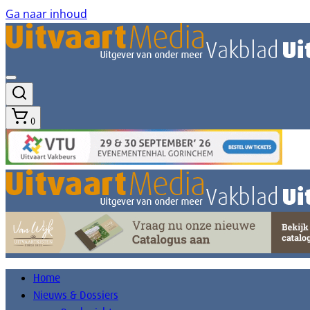
Ga naar inhoud
0
Home
Nieuws & Dossiers