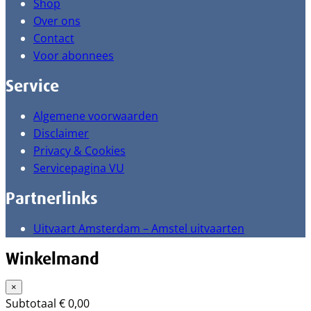
Shop
Over ons
Contact
Voor abonnees
Service
Algemene voorwaarden
Disclaimer
Privacy & Cookies
Servicepagina VU
Partnerlinks
Uitvaart Amsterdam – Amstel uitvaarten
Winkelmand
×
Subtotaal
€
0,00