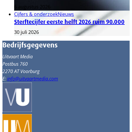
6 augustus 2026
Cijfers & onderzoek
Nieuws
Sterftecijfer eerste helft 2026 ruim 90.000
30 juli 2026
Bedrijfsgegevens
Uitvaart Media
Postbus 760
2270 AT Voorburg
E:
info@uitvaartmedia.com