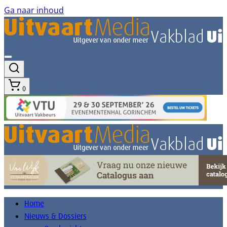
Ga naar inhoud
0
Home
Nieuws & Dossiers