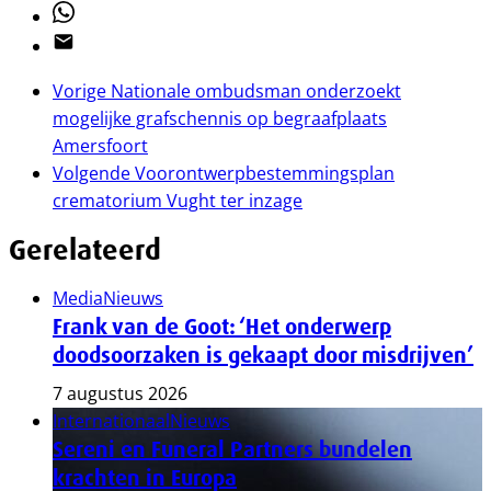
Whatsapp
Email
Vorige
Nationale ombudsman onderzoekt
mogelijke grafschennis op begraafplaats
Amersfoort
Volgende
Voorontwerpbestemmingsplan
crematorium Vught ter inzage
Gerelateerd
Media
Nieuws
Frank van de Goot: ‘Het onderwerp
doodsoorzaken is gekaapt door misdrijven’
7 augustus 2026
Internationaal
Nieuws
Sereni en Funeral Partners bundelen
krachten in Europa