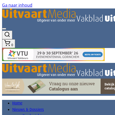
Ga naar inhoud
0
Home
Nieuws & Dossiers