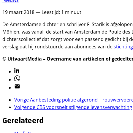
Nieuws
19 maart 2018 — Leestijd: 1 minuut
De Amsterdamse dichter en schrijver F. Starik is afgelopen
Möhlen, was vanaf de start van Amsterdam de Poule des D
dichterscollectief dat zorgt voor een passend gedicht bij
verslag dat hij rondstuurde aan abonnees van de
stichtin
© UitvaartMedia – Overname van artikelen of gedeelten 
Linkedin
Whatsapp
Email
Vorige
Aanbesteding politie afgerond – rouwvervoerd
Volgende
CBS voorspelt stijgende levensverwachting
Gerelateerd