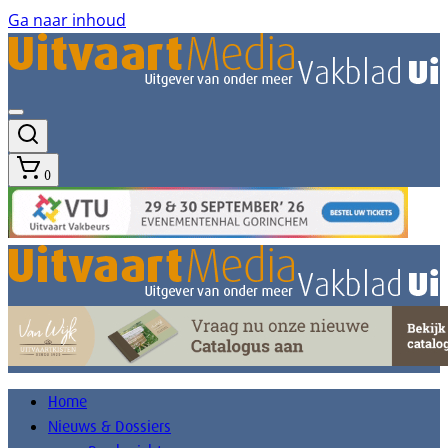
Ga naar inhoud
0
Home
Nieuws & Dossiers