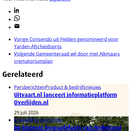
Linkedin
Whatsapp
Email
Vorige
Consendo uit Helden genomineerd voor
Yarden Afscheidsprijs
Volgende
Gemeenteraad wil door met Alkmaars
crematoriumplan
Gerelateerd
Persberichten
Product & bedrijfsnieuws
Uitvaart.nl lanceert informatieplatform
Overlijden.nl
29 juli 2026
In beeld
Persberichten
De kleinste begraafplaats van Nederland