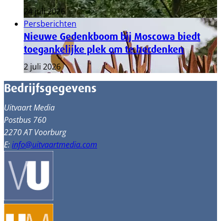
24 juli 2026
Persberichten
Nieuwe Gedenkboom bij Moscowa biedt
toegankelijke plek om te herdenken
2 juli 2026
Bedrijfsgegevens
Uitvaart Media
Postbus 760
2270 AT Voorburg
E:
info@uitvaartmedia.com