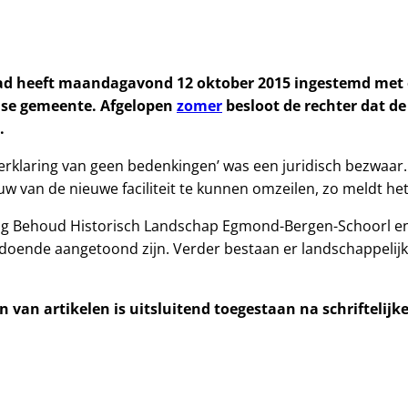
d heeft maandagavond 12 oktober 2015 ingestemd met e
dse gemeente. Afgelopen
zomer
besloot de rechter dat d
.
verklaring van geen bedenkingen’ was een juridisch bezwaa
 van de nieuwe faciliteit te kunnen omzeilen, zo meldt he
g Behoud Historisch Landschap Egmond-Bergen-Schoorl en en
doende aangetoond zijn. Verder bestaan er landschappelij
 van artikelen is uitsluitend toegestaan na schriftelij