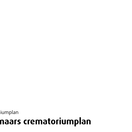
riumplan
maars crematoriumplan