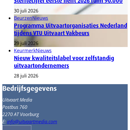
Sterftecijfer eerste helft 2026 ruim 90.000
30 juli 2026
Beurzen
Nieuws
Programma Uitvaartorganisaties Nederland
tijdens VTU Uitvaart Vakbeurs
29 juli 2026
Keurmerk
Nieuws
Nieuw kwaliteitslabel voor zelfstandig
uitvaartondernemers
28 juli 2026
Bedrijfsgegevens
Uitvaart Media
Postbus 760
2270 AT Voorburg
E:
info@uitvaartmedia.com