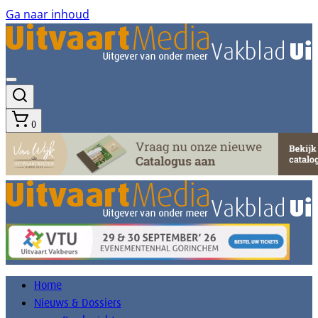
Ga naar inhoud
0
Home
Nieuws & Dossiers