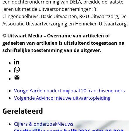
een dochteronderneming van DELA, breidde de laatste
jaren uit met de uitvaartondernemingen: ’t
Clingendaelhuys, Basic Uitvaarten, RGU Uitvaartzorg, De
Associatie Uitvaartverzorging en Henneken Uitvaartzorg.
© Uitvaart Media – Overname van artikelen of
gedeelten van artikelen is uitsluitend toegestaan na
schriftelijke toestemming van de uitgever.
Linkedin
Whatsapp
Email
Vorige
Yarden nadert mijlpaal 20 franchisenemers
Volgende
Advinco: nieuwe uitvaartopleiding
Gerelateerd
Cijfers & onderzoek
Nieuws