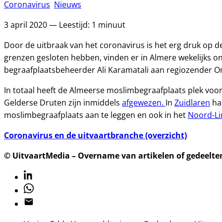
Coronavirus
Nieuws
3 april 2020 — Leestijd: 1 minuut
Door de uitbraak van het coronavirus is het erg druk op de
grenzen gesloten hebben, vinden er in Almere wekelijks on
begraafplaatsbeheerder Ali Karamatali aan regiozender O
In totaal heeft de Almeerse moslimbegraafplaats plek voo
Gelderse Druten zijn inmiddels
afgewezen.
In
Zuidlaren
haa
moslimbegraafplaats aan te leggen en ook in het
Noord-Li
Coronavirus en de uitvaartbranche (overzicht)
© UitvaartMedia – Overname van artikelen of gedeelten 
Linkedin
Whatsapp
Email