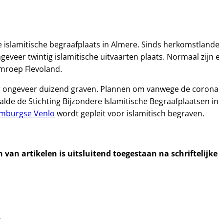
 islamitische begraafplaats in Almere. Sinds herkomstlanden
geveer twintig islamitische uitvaarten plaats. Normaal zijn
mroep Flevoland.
r ongeveer duizend graven. Plannen om vanwege de coronacri
lde de Stichting Bijzondere Islamitische Begraafplaatsen i
mburgse Venlo
wordt gepleit voor islamitisch begraven.
van artikelen is uitsluitend toegestaan na schriftelijk