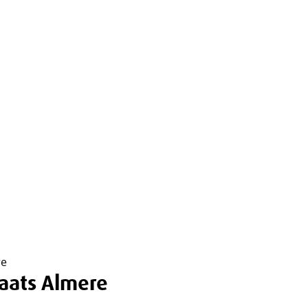
re
laats Almere