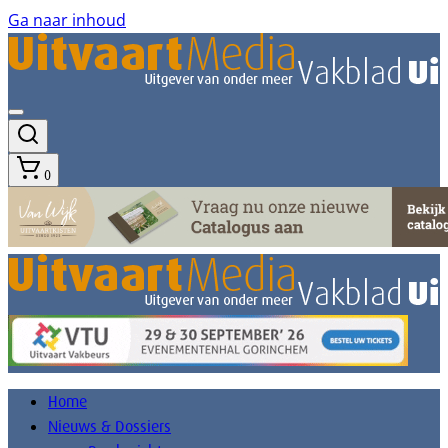
Ga naar inhoud
0
Home
Nieuws & Dossiers