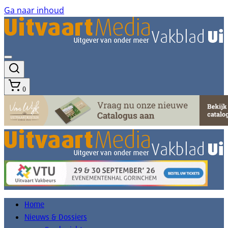
Ga naar inhoud
0
Home
Nieuws & Dossiers