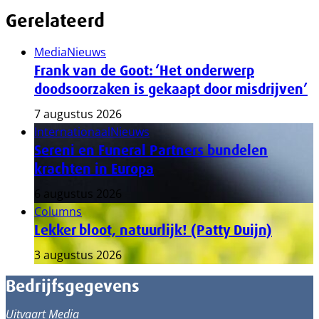
Gerelateerd
Media
Nieuws
Frank van de Goot: ‘Het onderwerp
doodsoorzaken is gekaapt door misdrijven’
7 augustus 2026
Internationaal
Nieuws
Sereni en Funeral Partners bundelen
krachten in Europa
6 augustus 2026
Columns
Lekker bloot, natuurlijk! (Patty Duijn)
3 augustus 2026
Bedrijfsgegevens
Uitvaart Media