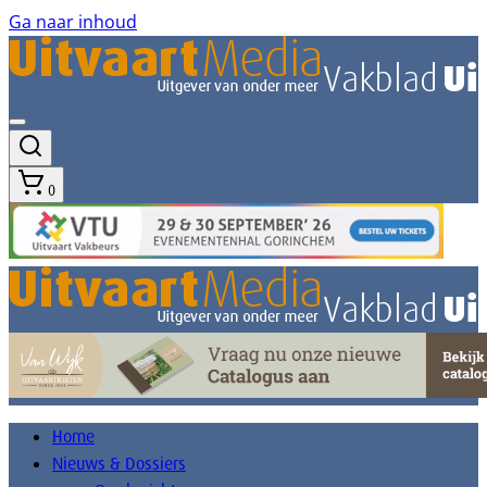
Ga naar inhoud
0
Home
Nieuws & Dossiers