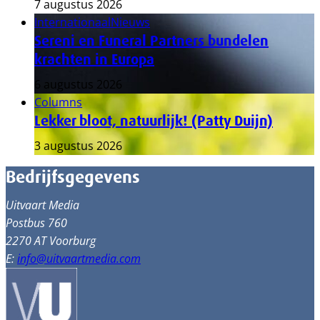
7 augustus 2026
Internationaal
Nieuws
Sereni en Funeral Partners bundelen
krachten in Europa
6 augustus 2026
Columns
Lekker bloot, natuurlijk! (Patty Duijn)
3 augustus 2026
Bedrijfsgegevens
Uitvaart Media
Postbus 760
2270 AT Voorburg
E:
info@uitvaartmedia.com