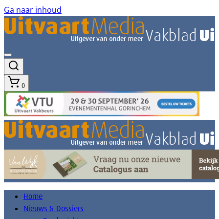
Ga naar inhoud
0
Home
Nieuws & Dossiers