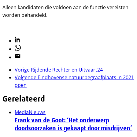
Alleen kandidaten die voldoen aan de functie vereisten
worden behandeld.
Linkedin
Whatsapp
Email
Vorige
Rijdende Rechter en Uitvaart24
Volgende
Eindhovense natuurbegraafplaats in 2021
open
Gerelateerd
Media
Nieuws
Frank van de Goot: ‘Het onderwerp
doodsoorzaken is gekaapt door misdrijven’